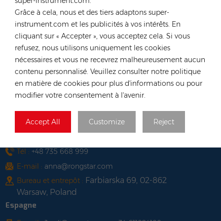
super-instrument.com.
39 Kung-Um Road, Yuen
Grâce à cela, nous et des tiers adaptons super-
Bureau et entrepôt :
Long, Hong Kong
instrument.com et les publicités à vos intérêts. En
cliquant sur « Accepter », vous acceptez cela. Si vous
Viêt Nam
refusez, nous utilisons uniquement les cookies
Tél :
+84 522 038 896
nécessaires et vous ne recevrez malheureusement aucun
E-mail :
vn@rongstar.com
contenu personnalisé. Veuillez consulter notre politique
102 Phung Van Cung Street,Ward 7,
en matière de cookies pour plus d'informations ou pour
Bureau :
Phu Nhuan District, HoChi
modifier votre consentement à l'avenir.
263 Go O Moi, Phu Thuan, District
Entrepôt :
7, Ho Chi Minh City, Vietnam
Accept All
Customize
Reject
Pologne
Tél :
+48 735 668 999
E-mail :
anna@rongstar.com
Farbiarska 69, 02-862
Bureau et entrepôt :
Warsaw, Poland
Espagne