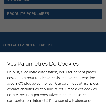
PRODUITS POPULAIRES
CONTACTEZ NOTRE EXPERT
Allemagne
Vos Paramètres De Cookies
Tél :
+49 176 55258880
E-mail :
anna@rongstar.com
De plus, avec votre autorisation, nous souhaitons placer
Industriestraße 40, 52457
des cookies pour rendre votre visite et votre interaction
Bureau et entrepôt :
Aldenhoven, Deutschland
avec SICC plus personnelles. Pour cela, nous utilisons des
cookies analytiques et publicitaires. Grâce à ces cookies,
Hong Kong
nous et des tiers pouvons suivre et collecter votre
Tél :
+852 54222219
comportement Internet à l'intérieur et à l'extérieur de
E-mail :
hk@rongstar.com