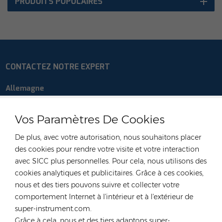
PRODUITS POPULAIRES
CONTACTEZ NOTRE EXPERT
Allemagne
Tél :
+49 176 55258880
Vos Paramètres De Cookies
E-mail :
anna@rongstar.com
Industriestraße 40, 52457
Bureau et entrepôt :
De plus, avec votre autorisation, nous souhaitons placer
Aldenhoven, Deutschland
des cookies pour rendre votre visite et votre interaction
Hong Kong
avec SICC plus personnelles. Pour cela, nous utilisons des
cookies analytiques et publicitaires. Grâce à ces cookies,
Tél :
+852 54222219
nous et des tiers pouvons suivre et collecter votre
E-mail :
hk@rongstar.com
comportement Internet à l'intérieur et à l'extérieur de
39 Kung-Um Road, Yuen
Bureau et entrepôt :
super-instrument.com.
Long, Hong Kong
Grâce à cela, nous et des tiers adaptons super-