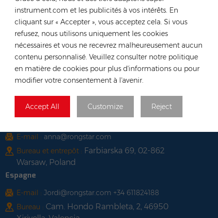
Viêt Nam
instrument.com et les publicités à vos intérêts. En
cliquant sur « Accepter », vous acceptez cela. Si vous
Tél :
+84 522 038 896
refusez, nous utilisons uniquement les cookies
E-mail :
vn@rongstar.com
nécessaires et vous ne recevrez malheureusement aucun
102 Phung Van Cung Street,Ward 7,
Bureau :
contenu personnalisé. Veuillez consulter notre politique
Phu Nhuan District, HoChi
en matière de cookies pour plus d'informations ou pour
modifier votre consentement à l'avenir.
263 Go O Moi, Phu Thuan, District
Entrepôt :
7, Ho Chi Minh City, Vietnam
Pologne
Accept All
Customize
Reject
Tél :
+48 735 668 999
E-mail :
anna@rongstar.com
Farbiarska 69, 02-862
Bureau et entrepôt :
Warsaw, Poland
Espagne
E-mail :
Jordi@rongstar.com +34 611824188
Cam. Hondo Rambleta, 2, 46950
Bureau :