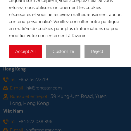
cliquant sur « Accepter », vous acceptez cela. Si vous
refusez, nous utilisons uniquement les cookies
CONTACTEZ NOTRE EXPERT
nécessaires et vous ne recevrez malheureusement aucun
contenu personnalisé. Veuillez consulter notre politique
Allemagne
en matière de cookies pour plus d'informations ou pour
modifier votre consentement à l'avenir.
Tél :
+49 176 55258880
E-mail :
anna@rongstar.com
Accept All
Customize
Reject
Industriestraße 40, 52457
Bureau et entrepôt :
Aldenhoven, Deutschland
Hong Kong
Tél :
+852 54222219
E-mail :
hk@rongstar.com
39 Kung-Um Road, Yuen
Bureau et entrepôt :
Long, Hong Kong
Viêt Nam
Tél :
+84 522 038 896
E-mail :
vn@rongstar.com