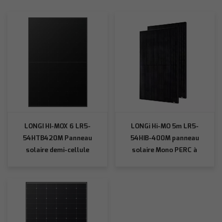
LONGI HI-MOX 6 LR5-
LONGi Hi-MO 5m LR5-
54HTB420M Panneau
54HIB-400M panneau
solaire demi-cellule
solaire Mono PERC à
entièrement noir
cellule Hall noir complet