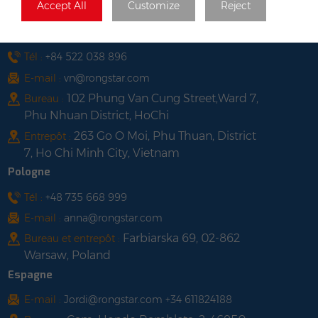
Accept All
Customize
Reject
Long, Hong Kong
Viêt Nam
Tél :
+84 522 038 896
E-mail :
vn@rongstar.com
102 Phung Van Cung Street,Ward 7,
Bureau :
Phu Nhuan District, HoChi
263 Go O Moi, Phu Thuan, District
Entrepôt :
7, Ho Chi Minh City, Vietnam
Pologne
Tél :
+48 735 668 999
E-mail :
anna@rongstar.com
Farbiarska 69, 02-862
Bureau et entrepôt :
Warsaw, Poland
Espagne
E-mail :
Jordi@rongstar.com +34 611824188