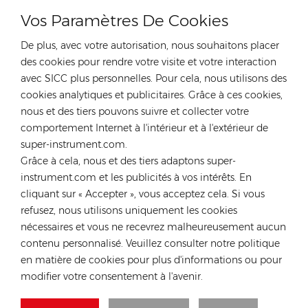
Vos Paramètres De Cookies
PRODUITS POPULAIRES
De plus, avec votre autorisation, nous souhaitons placer
des cookies pour rendre votre visite et votre interaction
avec SICC plus personnelles. Pour cela, nous utilisons des
cookies analytiques et publicitaires. Grâce à ces cookies,
CONTACTEZ NOTRE EXPERT
nous et des tiers pouvons suivre et collecter votre
comportement Internet à l'intérieur et à l'extérieur de
Allemagne
super-instrument.com.
Grâce à cela, nous et des tiers adaptons super-
Tél :
+49 176 55258880
instrument.com et les publicités à vos intérêts. En
E-mail :
anna@rongstar.com
cliquant sur « Accepter », vous acceptez cela. Si vous
Industriestraße 40, 52457
Bureau et entrepôt :
refusez, nous utilisons uniquement les cookies
Aldenhoven, Deutschland
nécessaires et vous ne recevrez malheureusement aucun
Hong Kong
contenu personnalisé. Veuillez consulter notre politique
en matière de cookies pour plus d'informations ou pour
Tél :
+852 54222219
modifier votre consentement à l'avenir.
E-mail :
hk@rongstar.com
39 Kung-Um Road, Yuen
Bureau et entrepôt :