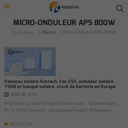
MICRO-ONDULEUR APS 800W
/
Maison
/
Micro-Onduleur APS 800W
Tu Es Dans :
Panneau solaire Suntech, Fox ESS, onduleur solaire
TSUN et banque solaire, stock de batterie en Europe
MAR 18, 2024
#Rongstar Groupe Énergie Entrepôt add1：Oppenerstraße
67-71, 52146 Würselen, Allemagne#Niveau1 #Panneaux
solaires#DEEEEn stock Panneaux solaires Suntech :
415/420/425W(FB/BF) Anker : batterie de balcon Solarbank
MOTS CLÉS :