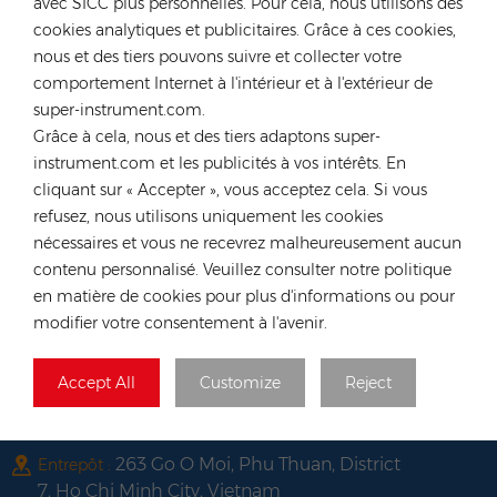
avec SICC plus personnelles. Pour cela, nous utilisons des
Tél :
+49 176 55258880
cookies analytiques et publicitaires. Grâce à ces cookies,
E-mail :
anna@rongstar.com
nous et des tiers pouvons suivre et collecter votre
comportement Internet à l'intérieur et à l'extérieur de
Industriestraße 40, 52457
Bureau et entrepôt :
super-instrument.com.
Aldenhoven, Deutschland
Grâce à cela, nous et des tiers adaptons super-
Hong Kong
instrument.com et les publicités à vos intérêts. En
Tél :
+852 54222219
cliquant sur « Accepter », vous acceptez cela. Si vous
E-mail :
hk@rongstar.com
refusez, nous utilisons uniquement les cookies
nécessaires et vous ne recevrez malheureusement aucun
39 Kung-Um Road, Yuen
Bureau et entrepôt :
contenu personnalisé. Veuillez consulter notre politique
Long, Hong Kong
en matière de cookies pour plus d'informations ou pour
Viêt Nam
modifier votre consentement à l'avenir.
Tél :
+84 522 038 896
E-mail :
vn@rongstar.com
Accept All
Customize
Reject
102 Phung Van Cung Street,Ward 7,
Bureau :
Phu Nhuan District, HoChi
263 Go O Moi, Phu Thuan, District
Entrepôt :
7, Ho Chi Minh City, Vietnam