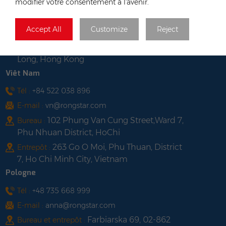
Hong Kong
modifier votre consentement à l'avenir.
Tél :
+852 54222219
Accept All
Customize
Reject
E-mail :
hk@rongstar.com
39 Kung-Um Road, Yuen
Bureau et entrepôt :
Long, Hong Kong
Viêt Nam
Tél :
+84 522 038 896
E-mail :
vn@rongstar.com
102 Phung Van Cung Street,Ward 7,
Bureau :
Phu Nhuan District, HoChi
263 Go O Moi, Phu Thuan, District
Entrepôt :
7, Ho Chi Minh City, Vietnam
Pologne
Tél :
+48 735 668 999
E-mail :
anna@rongstar.com
Farbiarska 69, 02-862
Bureau et entrepôt :