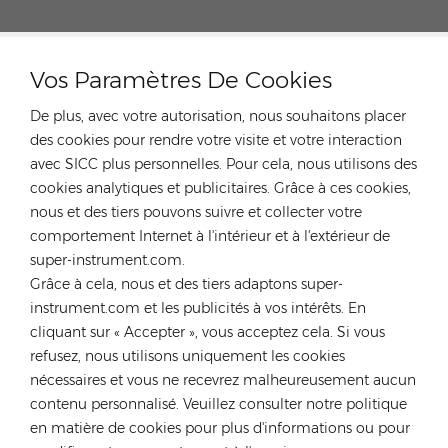
CATÉGORIES
Vos Paramètres De Cookies
De plus, avec votre autorisation, nous souhaitons placer
PRODUITS POPULAIRES
des cookies pour rendre votre visite et votre interaction
avec SICC plus personnelles. Pour cela, nous utilisons des
cookies analytiques et publicitaires. Grâce à ces cookies,
nous et des tiers pouvons suivre et collecter votre
comportement Internet à l'intérieur et à l'extérieur de
CONTACTEZ NOTRE EXPERT
super-instrument.com.
Grâce à cela, nous et des tiers adaptons super-
Allemagne
instrument.com et les publicités à vos intérêts. En
cliquant sur « Accepter », vous acceptez cela. Si vous
Tél :
+49 176 55258880
refusez, nous utilisons uniquement les cookies
E-mail :
anna@rongstar.com
nécessaires et vous ne recevrez malheureusement aucun
Industriestraße 40, 52457
Bureau et entrepôt :
contenu personnalisé. Veuillez consulter notre politique
Aldenhoven, Deutschland
en matière de cookies pour plus d'informations ou pour