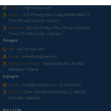
Tél :
+84 522 038 896
E-mail :
vn@rongstar.com
102 Phung Van Cung Street,Ward 7,
Bureau :
Phu Nhuan District, HoChi
263 Go O Moi, Phu Thuan, District
Entrepôt :
7, Ho Chi Minh City, Vietnam
Pologne
Tél :
+48 735 668 999
E-mail :
anna@rongstar.com
Farbiarska 69, 02-862
Bureau et entrepôt :
Warsaw, Poland
Espagne
E-mail :
Jordi@rongstar.com +34 611824188
Cam. Hondo Rambleta, 2, 46950
Bureau :
Xirivella, Valencia
BULLETIN