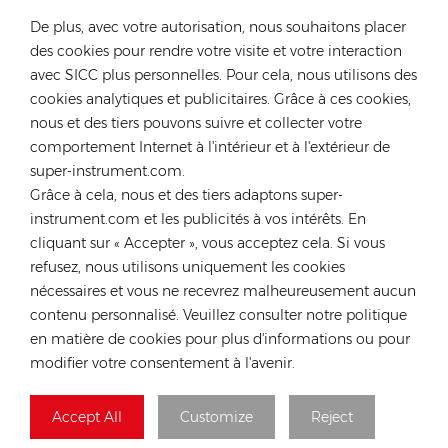
surtensions parasites CA CC et intègre davantage de
De plus, avec votre autorisation, nous souhaitons placer
fonctions de protection de sécurité. Le système de stockage
des cookies pour rendre votre visite et votre interaction
d'énergie basse tension est plus sûr et plus rentable, ce qui en
avec SICC plus personnelles. Pour cela, nous utilisons des
fait le choix de produit optimal pour les scénarios
CONTACTEZ NOTRE EXPERT
cookies analytiques et publicitaires. Grâce à ces cookies,
d'application domestique.Pour plus d'informations sur les
nous et des tiers pouvons suivre et collecter votre
Allemagne
produits Deye, veuillez cliquer sur le lien
comportement Internet à l'intérieur et à l'extérieur de
https://www.rongstar.com/deye_p1Si vous avez des besoins en
Tél :
+49 176 55258880
super-instrument.com.
produits, veuillez nous contacter. Les entrepôts locaux et la
E-mail :
anna@rongstar.com
Grâce à cela, nous et des tiers adaptons super-
technologie de Rongstar en Allemagne, en Pologne et en
Industriestraße 40, 52457
instrument.com et les publicités à vos intérêts. En
Bureau et entrepôt :
Espagne se consacrent à vous servir
Aldenhoven, Deutschland
cliquant sur « Accepter », vous acceptez cela. Si vous
refusez, nous utilisons uniquement les cookies
Hong Kong
nécessaires et vous ne recevrez malheureusement aucun
Tél :
+852 54222219
contenu personnalisé. Veuillez consulter notre politique
E-mail :
hk@rongstar.com
en matière de cookies pour plus d'informations ou pour
modifier votre consentement à l'avenir.
39 Kung-Um Road, Yuen
Bureau et entrepôt :
Long, Hong Kong
Viêt Nam
Accept All
Customize
Reject