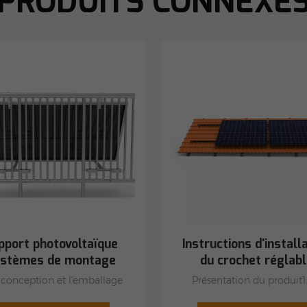
PRODUITS CONNEXE
pport photovoltaïque
Instructions d'install
stèmes de montage
du crochet réglabl
solaire pour balcon
Système de montage
a conception et l'emballage
Présentation du produit1.
toit solaire
ers sont pratiques pour le
composant crochet de ce p