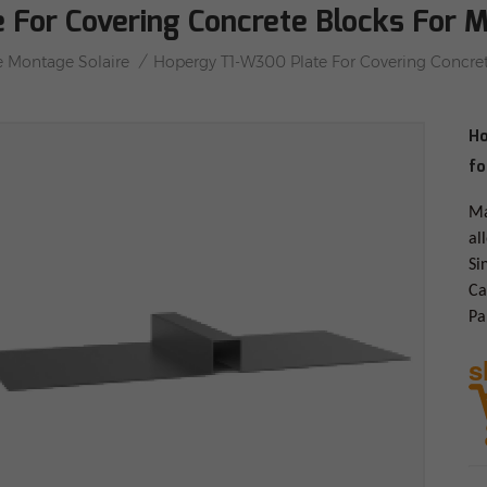
 For Covering Concrete Blocks For
/
 Montage Solaire
Hopergy T1-W300 Plate For Covering Concre
Ho
fo
Ma
al
Si
Ca
Pa
s