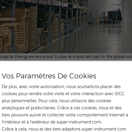
ongstar Energy we are proud to play an important part in the global s
he distribution and supply chain of solar panels, inverters, energy st
onents for photovoltaics. Utilizing the strength of our parent compa
Vos Paramètres De Cookies
localized warehousing, technical service for global
cing, supply chain,
ects EPC,O&M and solar plants investment. Our expertise are both glob
De plus, avec votre autorisation, nous souhaitons placer des
lenges that solar installers face, from which we can help save the cus
cookies pour rendre votre visite et votre interaction avec SICC
plus personnelles. Pour cela, nous utilisons des cookies
analytiques et publicitaires. Grâce à ces cookies, nous et des
tiers pouvons suivre et collecter votre comportement Internet à
l'intérieur et à l'extérieur de super-instrument.com.
Grâce à cela, nous et des tiers adaptons super-instrument.com