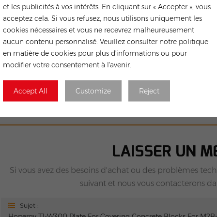
et les publicités à vos intérêts. En cliquant sur « Accepter », vous
Systèmes De Montage Sur Toit Solaire
Sy
ALISES CHAUDES :
acceptez cela. Si vous refusez, nous utilisons uniquement les
upport De Montage Pour Panneaux Solaires De Haute Qualité
cookies nécessaires et vous ne recevrez malheureusement
upport De Toit Pour Panneau Solaire
Système De Montage De P
aucun contenu personnalisé. Veuillez consulter notre politique
en matière de cookies pour plus d'informations ou pour
Précédent
modifier votre consentement à l'avenir.
Hopergy RA-EU-2400 EU-H-Shape Rails
Accept All
Customize
Reject
Suivant
RA-SSC-1250/RA-SSC-2400/RA-SSC-3300/RA-SSC-3550 SSC ra
LAISSER UN M
Si vous avez des besoins d'achat ou des problèmes tech
suivant et nous vous contacterons dans
Sujet :
Hopergy T1-W300 Plate For Covering Concrete Blocks For M2B