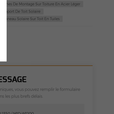
stèmes De Montage Sur Toiture En Acier Léger
Support De Toit Solaire
anneau Solaire Sur Toit En Tuiles
il
ESSAGE
niques, vous pouvez remplir le formulaire
 les plus brefs délais.
-L1350 / M1D-W1200