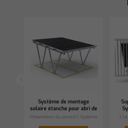
ony
Système de montage
Su
 be
solaire étanche pour abri de
Sy
 M1B-
voiture
 for
Présentation du produit 1. Système
1. L
ony
r of
photovoltaïque pour abri de
lég