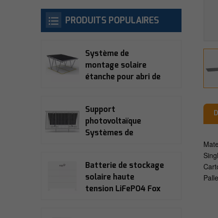
PRODUITS POPULAIRES
Système de
montage solaire
étanche pour abri de
voiture
Support
D
photovoltaïque
Systèmes de
Mate
montage solaire
Sing
pour balcon
Batterie de stockage
Cart
solaire haute
Pall
tension LiFePO4 Fox
Ess ECS2900