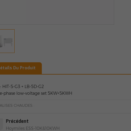
étails Du Produit
: HIT-5-G3 + LB-5D-G2
ee-phase low-voltage set 5KW+5KWH
ALISES CHAUDES :
Précédent
Hoymiles ESS-10K&10KWH