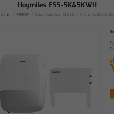
Hoymiles ESS-5K&5KWH
/
Maison
/
/
 Dans :
Onduleurs Soar Et ESS
Hoymiles ESS-5K
H
Ty
Th
s