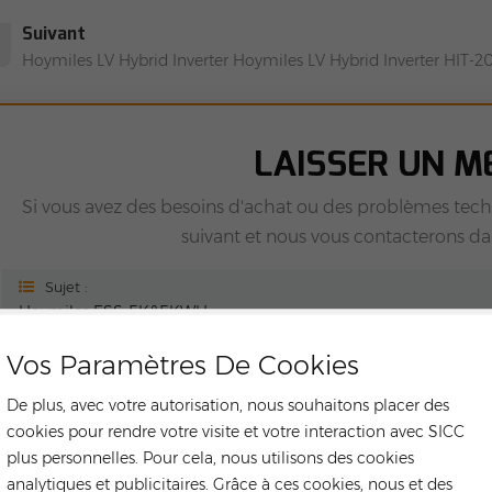
Suivant
Hoymiles LV Hybrid Inverter Hoymiles LV Hybrid Inverter HIT-2
LAISSER UN M
Si vous avez des besoins d'achat ou des problèmes tech
suivant et nous vous contacterons dans
Sujet :
Hoymiles ESS-5K&5KWH
Vos Paramètres De Cookies
De plus, avec votre autorisation, nous souhaitons placer des
cookies pour rendre votre visite et votre interaction avec SICC
plus personnelles. Pour cela, nous utilisons des cookies
analytiques et publicitaires. Grâce à ces cookies, nous et des