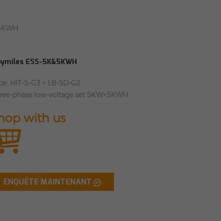
&5KWH
oymiles ESS-5K&5KWH
pe: HIT-5-G3 + LB-5D-G2
ree-phase low-voltage set 5KW+5KWH
hop with us
ENQUÊTE MAINTENANT