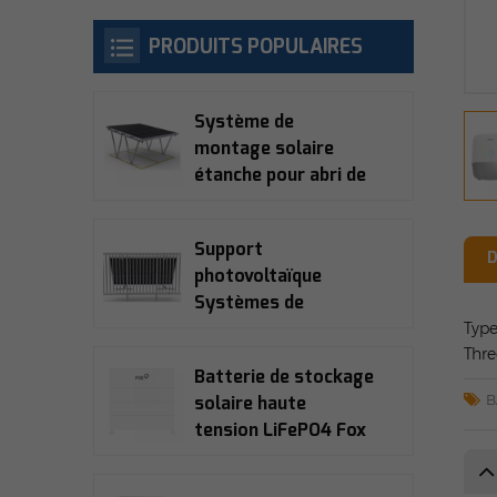
PRODUITS POPULAIRES
Système de
montage solaire
étanche pour abri de
voiture
Support
D
photovoltaïque
Systèmes de
montage solaire
Type
Thr
pour balcon
Batterie de stockage
B
solaire haute
tension LiFePO4 Fox
Ess ECS2900