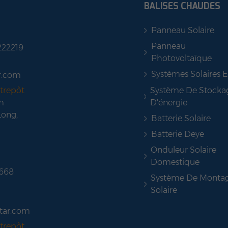
BALISES CHAUDES
Panneau Solaire
Panneau
222219
Photovoltaïque
Systèmes Solaires 
r.com
Système De Stocka
trepôt
D'énergie
m
Long,
Batterie Solaire
Batterie Deye
Onduleur Solaire
Domestique
 668
Système De Monta
Solaire
tar.com
trepôt