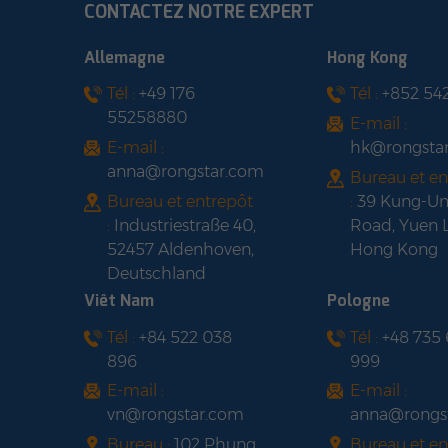
CONTACTEZ NOTRE EXPERT
Allemagne
Hong Kong
Tél :
+49 176
Tél :
+852 54
55258880
E-mail :
E-mail :
hk@rongsta
anna@rongstar.com
Bureau et en
Bureau et entrepôt
:
39 Kung-U
:
Industriestraße 40,
Road, Yuen 
52457 Aldenhoven,
Hong Kong
Deutschland
Viêt Nam
Pologne
Tél :
+84 522 038
Tél :
+48 735
896
999
E-mail :
E-mail :
vn@rongstar.com
anna@rongs
Bureau :
102 Phung
Bureau et en