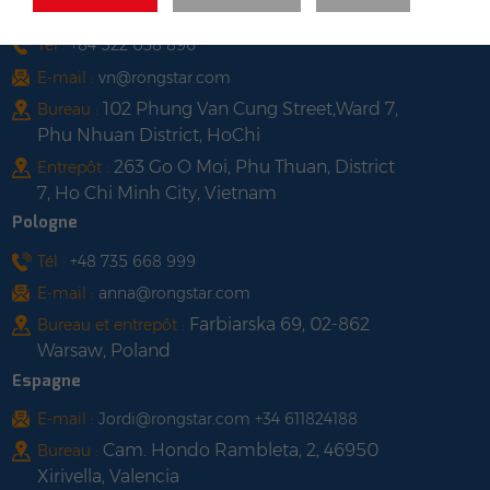
Viêt Nam
Tél :
+84 522 038 896
E-mail :
vn@rongstar.com
102 Phung Van Cung Street,Ward 7,
Bureau :
Phu Nhuan District, HoChi
263 Go O Moi, Phu Thuan, District
Entrepôt :
7, Ho Chi Minh City, Vietnam
Pologne
Tél :
+48 735 668 999
E-mail :
anna@rongstar.com
Farbiarska 69, 02-862
Bureau et entrepôt :
Warsaw, Poland
Espagne
E-mail :
Jordi@rongstar.com +34 611824188
Cam. Hondo Rambleta, 2, 46950
Bureau :
Xirivella, Valencia