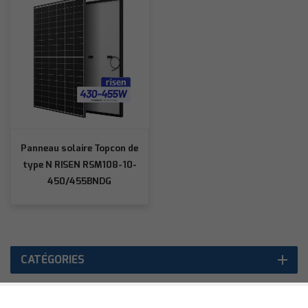
Panneau solaire Topcon de
type N RISEN RSM108-10-
450/455BNDG
CATÉGORIES
PRODUITS POPULAIRES