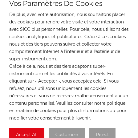
Vos Paramètres De Cookies
De plus, avec votre autorisation, nous souhaitons placer
des cookies pour rendre votre visite et votre interaction
avec SICC plus personnelles. Pour cela, nous utilisons des
cookies analytiques et publicitaires. Grâce à ces cookies,
CONTACTEZ NOTRE EXPERT
nous et des tiers pouvons suivre et collecter votre
Allemagne
comportement Internet à l'intérieur et à l'extérieur de
super-instrument.com.
Tél :
+49 176 55258880
Grâce à cela, nous et des tiers adaptons super-
E-mail :
anna@rongstar.com
instrument.com et les publicités à vos intérêts. En
Industriestraße 40, 52457
Bureau et entrepôt :
cliquant sur « Accepter », vous acceptez cela. Si vous
Aldenhoven, Deutschland
refusez, nous utilisons uniquement les cookies
Hong Kong
nécessaires et vous ne recevrez malheureusement aucun
contenu personnalisé. Veuillez consulter notre politique
Tél :
+852 54222219
en matière de cookies pour plus d'informations ou pour
E-mail :
hk@rongstar.com
modifier votre consentement à l'avenir.
39 Kung-Um Road, Yuen
Bureau et entrepôt :
Long, Hong Kong
Accept All
Customize
Reject