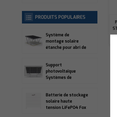
PRODUITS POPULAIRES
S
Système de
montage solaire
étanche pour abri de
voiture
Support
photovoltaïque
Systèmes de
montage solaire
pour balcon
Batterie de stockage
solaire haute
tension LiFePO4 Fox
Ess ECS2900