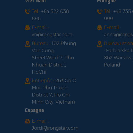
Viêt Nam
Pologne
MONOFACIAL à cadre
Tél :
+84 522 038
Tél :
+48 735
LONGI HI-MO 6 LR5-
noir
896
999
54HTH420-440M
Panneau solaire à
E-mail :
E-mail :
cadre noir demi-
vn@rongstar.com
anna@rongs
cellule
Bureau :
102 Phung
Bureau et en
Van Cung
:
Farbiarska 
Street,Ward 7, Phu
862 Warsaw,
Nhuan District,
Poland
HoChi
Entrepôt :
263 Go O
Moi, Phu Thuan,
District 7, Ho Chi
Minh City, Vietnam
Espagne
E-mail :
Jordi@rongstar.com