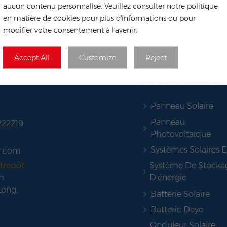
aucun contenu personnalisé. Veuillez consulter notre politique
en matière de cookies pour plus d'informations ou pour
modifier votre consentement à l'avenir.
Accept All
Customize
Reject
BALISES CHAUDES
Panneau Solaire
Panneau
222219
Photovoltaïque
Systèmes Solaires 
r.com
Système De Stocka
trepôt
D'énergie
m
Long,
Batterie Solaire
Batterie Deye
Onduleur Solaire