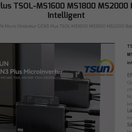
lus TSOL-MS1600 MS1800 MS2000 Ba
Intelligent
N Micro Onduleur GEN3 Plus TSOL-MS1600 MS1800 MS2000 Balcon
TS
MS
in
Ef
Op
ch
No
ju
La
In
Sé