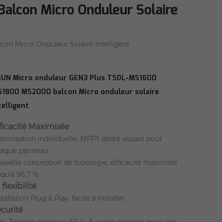
lcon Micro Onduleur Solaire
 Micro Onduleur Solaire Intelligent
UN Micro onduleur GEN3 Plus TSOL-MS1600
1800 MS2000 balcon Micro onduleur solaire
telligent
ficacité Maximisée
timisation individuelle, MPPT dédié séparé pour
aque panneau.
uvelle conception de topologie, efficacité maximale
squ'à 96,7 %.
 flexibilité
stallation Plug & Play, facile à installer.
curité