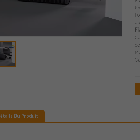
Ma
te
Fo
du
Fi
Co
de
Me
Ga
étails Du Produit