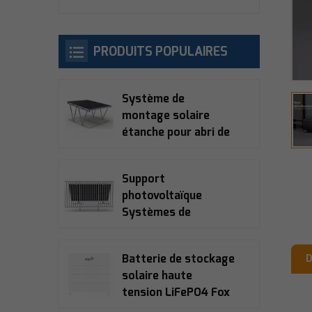
PRODUITS POPULAIRES
Système de
montage solaire
étanche pour abri de
voiture
Support
photovoltaïque
Systèmes de
montage solaire
pour balcon
Batterie de stockage
D
solaire haute
tension LiFePO4 Fox
Ess ECS2900