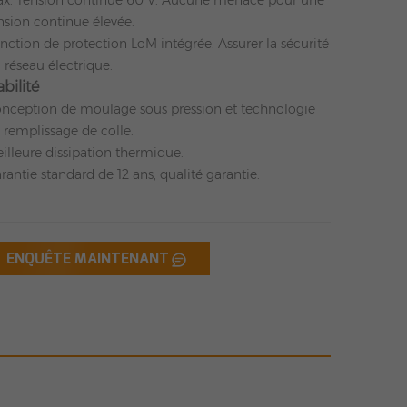
x. Tension continue 60 V. Aucune menace pour une
nsion continue élevée.
nction de protection LoM intégrée. Assurer la sécurité
 réseau électrique.
abilité
nception de moulage sous pression et technologie
 remplissage de colle.
illeure dissipation thermique.
rantie standard de 12 ans, qualité garantie.
ENQUÊTE MAINTENANT