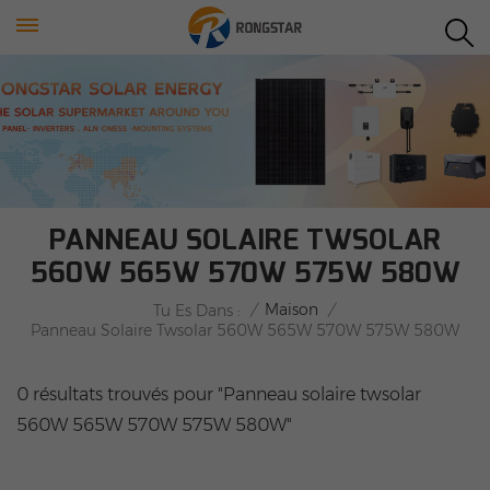
PANNEAU SOLAIRE TWSOLAR
560W 565W 570W 575W 580W
/
Maison
/
Tu Es Dans :
Panneau Solaire Twsolar 560W 565W 570W 575W 580W
0 résultats trouvés pour "Panneau solaire twsolar
560W 565W 570W 575W 580W"