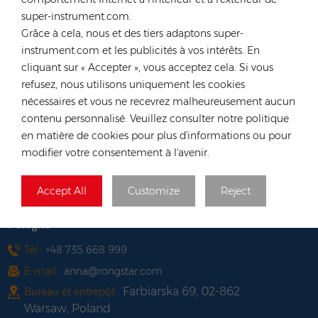
Tél :
+852 54222219
super-instrument.com.
E-mail :
hk@rongstar.com
Grâce à cela, nous et des tiers adaptons super-
39 Kung-Um Road, Yuen
Bureau et entrepôt :
instrument.com et les publicités à vos intérêts. En
Long, Hong Kong
cliquant sur « Accepter », vous acceptez cela. Si vous
Viêt Nam
refusez, nous utilisons uniquement les cookies
nécessaires et vous ne recevrez malheureusement aucun
Tél :
+84 522 038 896
contenu personnalisé. Veuillez consulter notre politique
E-mail :
vn@rongstar.com
en matière de cookies pour plus d'informations ou pour
102 Phung Van Cung Street,Ward 7,
Bureau :
modifier votre consentement à l'avenir.
Phu Nhuan District, HoChi
263 Go O Moi, Phu Thuan, District
Entrepôt :
Accept All
Customize
Reject
7, Ho Chi Minh City, Vietnam
Pologne
Tél :
+48 735 668 999
E-mail :
anna@rongstar.com
Farbiarska 69, 02-862
Bureau et entrepôt :
Warsaw, Poland