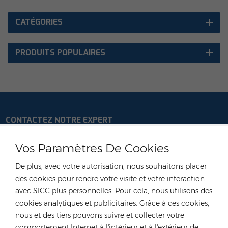
CATÉGORIES
PRODUITS POPULAIRES
CONTACTEZ NOTRE EXPERT
Allemagne
Vos Paramètres De Cookies
Tél :
+49 176 55258880
De plus, avec votre autorisation, nous souhaitons placer
E-mail :
anna@rongstar.com
des cookies pour rendre votre visite et votre interaction
Industriestraße 40, 52457
Bureau et entrepôt :
avec SICC plus personnelles. Pour cela, nous utilisons des
Aldenhoven, Deutschland
cookies analytiques et publicitaires. Grâce à ces cookies,
Hong Kong
nous et des tiers pouvons suivre et collecter votre
comportement Internet à l'intérieur et à l'extérieur de