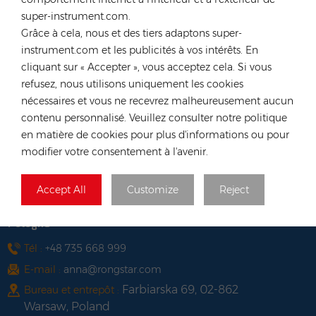
Tél :
+852 54222219
super-instrument.com.
E-mail :
hk@rongstar.com
Grâce à cela, nous et des tiers adaptons super-
39 Kung-Um Road, Yuen
Bureau et entrepôt :
instrument.com et les publicités à vos intérêts. En
Long, Hong Kong
cliquant sur « Accepter », vous acceptez cela. Si vous
Viêt Nam
refusez, nous utilisons uniquement les cookies
nécessaires et vous ne recevrez malheureusement aucun
Tél :
+84 522 038 896
contenu personnalisé. Veuillez consulter notre politique
E-mail :
vn@rongstar.com
en matière de cookies pour plus d'informations ou pour
102 Phung Van Cung Street,Ward 7,
Bureau :
modifier votre consentement à l'avenir.
Phu Nhuan District, HoChi
263 Go O Moi, Phu Thuan, District
Entrepôt :
Accept All
Customize
Reject
7, Ho Chi Minh City, Vietnam
Pologne
Tél :
+48 735 668 999
E-mail :
anna@rongstar.com
Farbiarska 69, 02-862
Bureau et entrepôt :
Warsaw, Poland