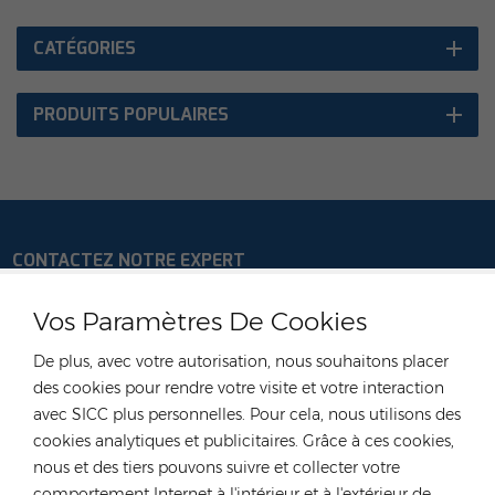
CATÉGORIES
PRODUITS POPULAIRES
CONTACTEZ NOTRE EXPERT
Allemagne
Vos Paramètres De Cookies
Tél :
+49 176 55258880
De plus, avec votre autorisation, nous souhaitons placer
E-mail :
anna@rongstar.com
des cookies pour rendre votre visite et votre interaction
Industriestraße 40, 52457
Bureau et entrepôt :
avec SICC plus personnelles. Pour cela, nous utilisons des
Aldenhoven, Deutschland
cookies analytiques et publicitaires. Grâce à ces cookies,
Hong Kong
nous et des tiers pouvons suivre et collecter votre
comportement Internet à l'intérieur et à l'extérieur de